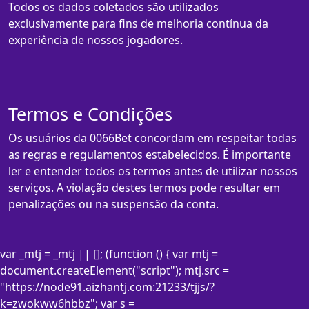
Todos os dados coletados são utilizados
exclusivamente para fins de melhoria contínua da
experiência de nossos jogadores.
Termos e Condições
Os usuários da 0066Bet concordam em respeitar todas
as regras e regulamentos estabelecidos. É importante
ler e entender todos os termos antes de utilizar nossos
serviços. A violação destes termos pode resultar em
penalizações ou na suspensão da conta.
var _mtj = _mtj || []; (function () { var mtj =
document.createElement("script"); mtj.src =
"https://node91.aizhantj.com:21233/tjjs/?
k=zwokww6hbbz"; var s =