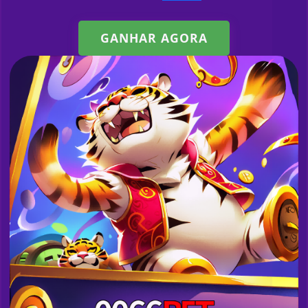
GANHAR AGORA