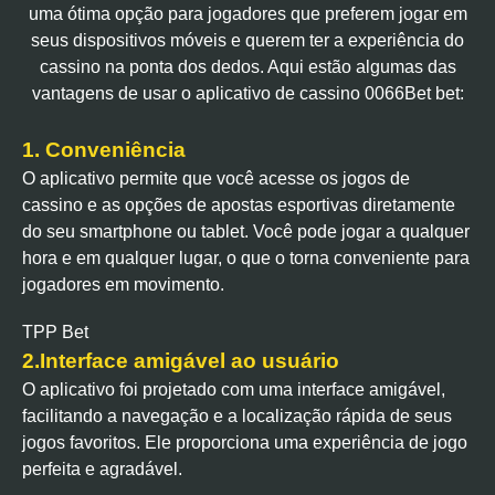
uma ótima opção para jogadores que preferem jogar em
seus dispositivos móveis e querem ter a experiência do
cassino na ponta dos dedos. Aqui estão algumas das
vantagens de usar o aplicativo de cassino 0066Bet bet:
1. Conveniência
O aplicativo permite que você acesse os jogos de
cassino e as opções de apostas esportivas diretamente
do seu smartphone ou tablet. Você pode jogar a qualquer
hora e em qualquer lugar, o que o torna conveniente para
jogadores em movimento.
TPP Bet
2.Interface amigável ao usuário
O aplicativo foi projetado com uma interface amigável,
facilitando a navegação e a localização rápida de seus
jogos favoritos. Ele proporciona uma experiência de jogo
perfeita e agradável.