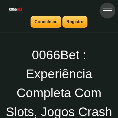
Conecte-se
Registro
0066Bet :
Experiência
Completa Com
Slots, Jogos Crash