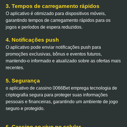
3. Tempos de carregamento rápidos
O aplicativo é otimizado para dispositivos móveis,
garantindo tempos de carregamento rápidos para os
jogos e períodos de espera reduzidos.
4. Notificações push
O aplicativo pode enviar notificações push para
promoções exclusivas, bônus e eventos futuros,
mantendo-o informado e atualizado sobre as ofertas mais
recentes.
5. Segurança
o aplicativo de cassino 0066Bet emprega tecnologia de
criptografia segura para proteger suas informações
pessoais e financeiras, garantindo um ambiente de jogo
seguro e protegido.
6. Cassino ao vivo no celular