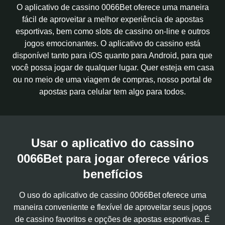
O aplicativo de cassino 0066Bet oferece uma maneira
fácil de aproveitar a melhor experiência de apostas
esportivas, bem como slots de cassino on-line e outros
jogos emocionantes. O aplicativo do cassino está
disponível tanto para iOS quanto para Android, para que
você possa jogar de qualquer lugar. Quer esteja em casa
ou no meio de uma viagem de compras, nosso portal de
apostas para celular tem algo para todos.
Usar o aplicativo do cassino
0066Bet para jogar oferece vários
benefícios
O uso do aplicativo de cassino 0066Bet oferece uma
maneira conveniente e flexível de aproveitar seus jogos
de cassino favoritos e opções de apostas esportivas. É