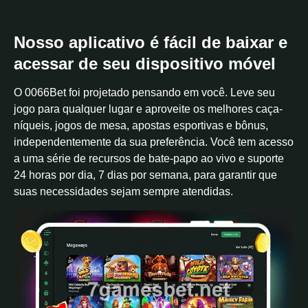
Nosso aplicativo é fácil de baixar e
acessar de seu dispositivo móvel
O 0066Bet foi projetado pensando em você. Leve seu
jogo para qualquer lugar e aproveite os melhores caça-
níqueis, jogos de mesa, apostas esportivas e bônus,
independentemente da sua preferência. Você tem acesso
a uma série de recursos de bate-papo ao vivo e suporte
24 horas por dia, 7 dias por semana, para garantir que
suas necessidades sejam sempre atendidas.