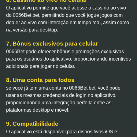
O aplicativo permite que você acesse o cassino ao vivo
do 0066Bet bet, permitindo que você jogue jogos com
dealer ao vivo com interação em tempo real, assim como
na versão para desktop.
7. Bônus exclusivos para celular
0066Bet pode oferecer bônus e promoções exclusivas
para os usuários do aplicativo, proporcionando incentivos
adicionais para jogar no celular.
8. Uma conta para todos
se você já tem uma conta no 0066Bet bet, você pode
usar as mesmas credenciais de login no aplicativo,
proporcionando uma integração perfeita entre as
plataformas desktop e móvel.
9. Compatibilidade
O aplicativo está disponível para dispositivos iOS e