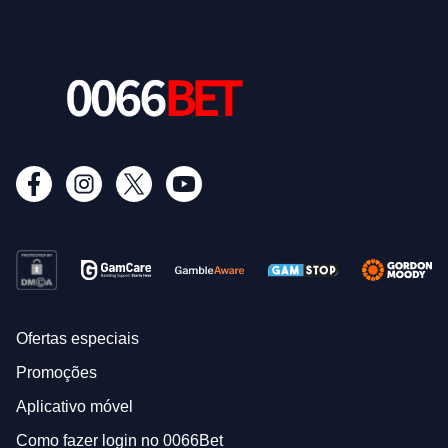
Ofertas especiais
Promoções
Aplicativo móvel
Como fazer login no 0066Bet