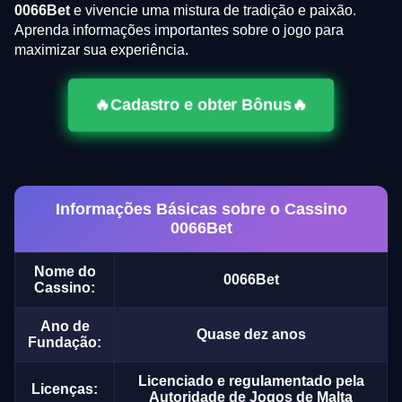
0066Bet
e vivencie uma mistura de tradição e paixão.
Aprenda informações importantes sobre o jogo para
maximizar sua experiência.
🔥Cadastro e obter Bônus🔥
Informações Básicas sobre o Cassino
0066Bet
Nome do
0066Bet
Cassino:
Ano de
Quase dez anos
Fundação:
Licenciado e regulamentado pela
Licenças:
Autoridade de Jogos de Malta