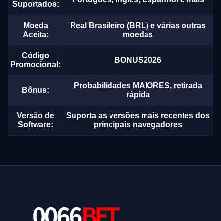
Suportados:
Moeda
Real Brasileiro (BRL) e várias outras
Aceita:
moedas
Código
BONUS2026
Promocional:
Probabilidades MAIORES, retirada
Bônus:
rápida
Versão de
Suporta as versões mais recentes dos
Software:
principais navegadores