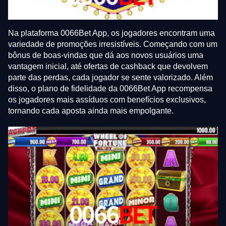
Na plataforma 0066Bet App, os jogadores encontram uma
variedade de promoções irresistíveis. Começando com um
bônus de boas-vindas que dá aos novos usuários uma
vantagem inicial, até ofertas de cashback que devolvem
parte das perdas, cada jogador se sente valorizado. Além
disso, o plano de fidelidade da 0066Bet App recompensa
os jogadores mais assíduos com benefícios exclusivos,
tornando cada aposta ainda mais empolgante.