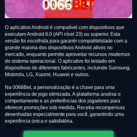
O aplicativo Android é compatível com dispositivos que
executam Android 6.0 (API nível 23) ou superior. Esta
versão foi escolhida para garantir compatibilidade com a
grande maioria dos dispositivos Android ativos no
mercado, enquanto permite aproveitar recursos modernos
do sistema operacional. O aplicativo foi testado em
dispositivos de diferentes fabricantes, incluindo Samsung,
Motorola, LG, Xiaomi, Huawei e outros.
Na 0066Bet, a personalização é a chave para uma
experiência de jogo otimizada. A plataforma analisa o
comportamento e as preferências dos jogadores para
oferecer promoções sob medida. Receba recompensas
desenhadas especialmente para você, garantindo uma
experiência única e satisfatória.