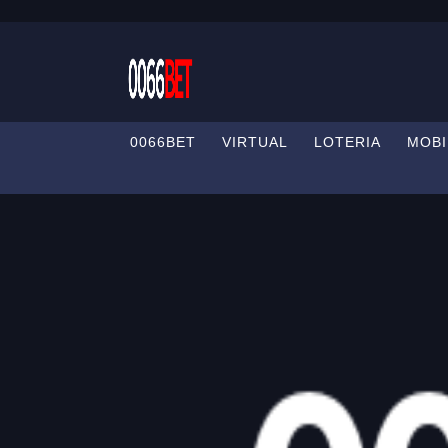
0066BET
VIRTUAL
LOTERIA
MOBI