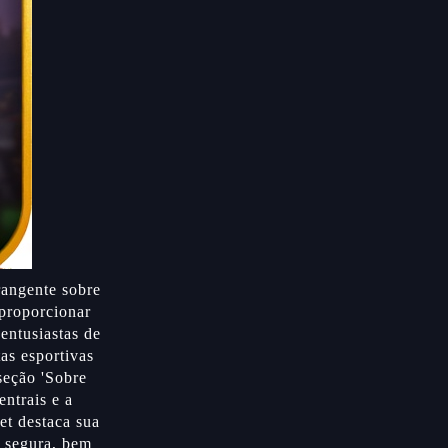
rangente sobre
 proporcionar
entusiastas de
as esportivas
seção 'Sobre
entrais e a
et destaca sua
e segura, bem