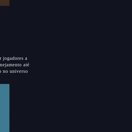
r jogadores a
anejamento até
o no universo