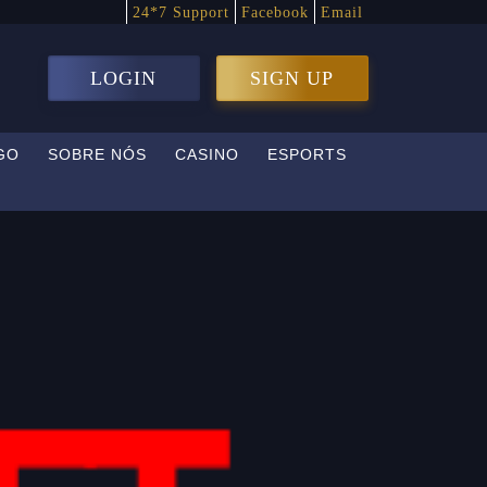
24*7 Support
Facebook
Email
LOGIN
SIGN UP
GO
SOBRE NÓS
CASINO
ESPORTS