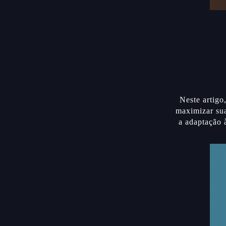
Neste artigo
maximizar sua
a adaptação 