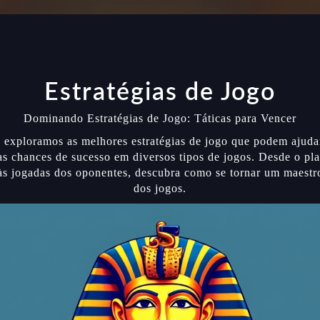
Estratégias de Jogo
Dominando Estratégias de Jogo: Táticas para Vencer
, exploramos as melhores estratégias de jogo que podem ajuda
s chances de sucesso em diversos tipos de jogos. Desde o pl
às jogadas dos oponentes, descubra como se tornar um maestr
dos jogos.