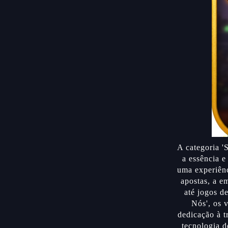
A categoria '
a essência e
uma experiênc
apostas, a e
até jogos d
Nós', os v
dedicação à t
tecnologia d