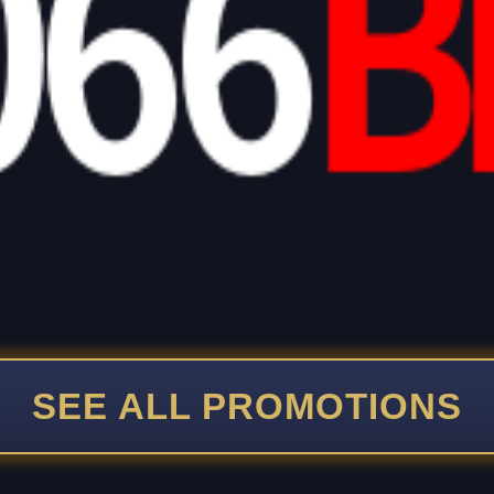
SEE ALL PROMOTIONS