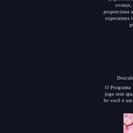
evoluir,
proporciona u
experientes 
p
Descub
O Programa V
jogo sem igu
Se você é um