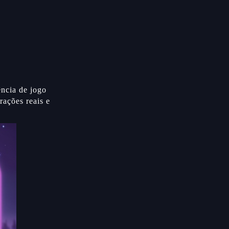
ncia de jogo
rações reais e