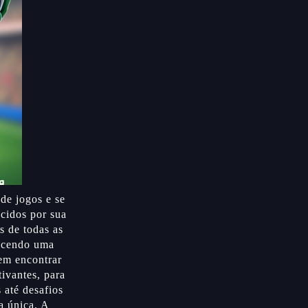
 de jogos e se
cidos por sua
s de todas as
recendo uma
dem encontrar
ivantes, para
 até desafios
a única. A