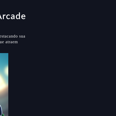
Arcade
destacando sua
que atraem