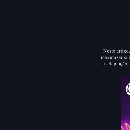
Neste artigo
maximizar sua
a adaptação 