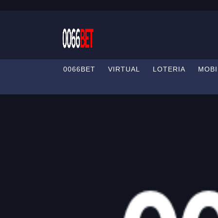
0066BET
VIRTUAL
LOTERIA
MOBI